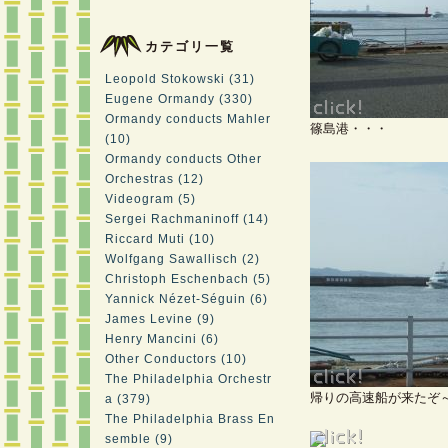
カテゴリ一覧
Leopold Stokowski (31)
Eugene Ormandy (330)
Ormandy conducts Mahler
篠島港・・・
(10)
Ormandy conducts Other
Orchestras (12)
Videogram (5)
Sergei Rachmaninoff (14)
Riccard Muti (10)
Wolfgang Sawallisch (2)
Christoph Eschenbach (5)
Yannick Nézet-Séguin (6)
James Levine (9)
Henry Mancini (6)
Other Conductors (10)
The Philadelphia Orchestr
帰りの高速船が来たぞ
a (379)
The Philadelphia Brass En
semble (9)