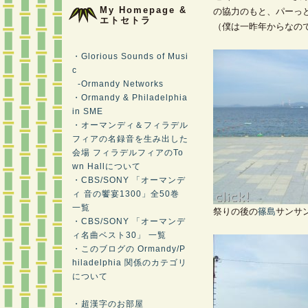
My Homepage &
の協力のもと、パーっ
エトセトラ
（僕は一昨年からなの
・Glorious Sounds of Musi
c
-Ormandy Networks
・Ormandy & Philadelphia
in SME
・オーマンディ＆フィラデル
フィアの名録音を生み出した
会場 フィラデルフィアのTo
wn Hallについて
・CBS/SONY 「オーマンデ
ィ 音の饗宴1300」全50巻
一覧
祭りの後の
篠島
サンサ
・CBS/SONY 「オーマンデ
ィ名曲ベスト30」 一覧
・このブログの Ormandy/P
hiladelphia 関係のカテゴリ
について
・超漢字のお部屋