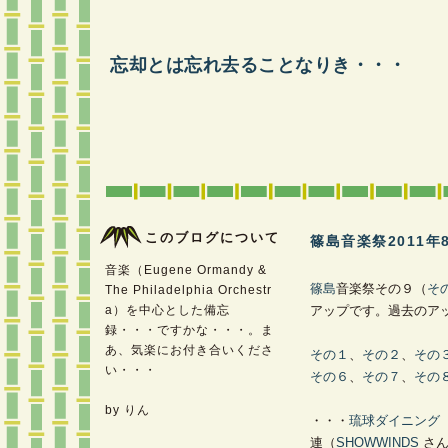
忘却とは忘れ去ることなりき・・・
このブログについて
篠島音楽祭2011年
音楽（Eugene Ormandy &
篠島
音楽祭その９（
そ
The Philadelphia Orchestr
a）を中心とした備忘
アップです。過去のア
録・・・ですかな・・・。ま
あ、気楽にお付き合いくださ
その１
、
その２
、
その
い・・・
その６
、
その７
、
その
by りん
・・・
琉球ダイニング 
連（
SHOWWINDS
さん