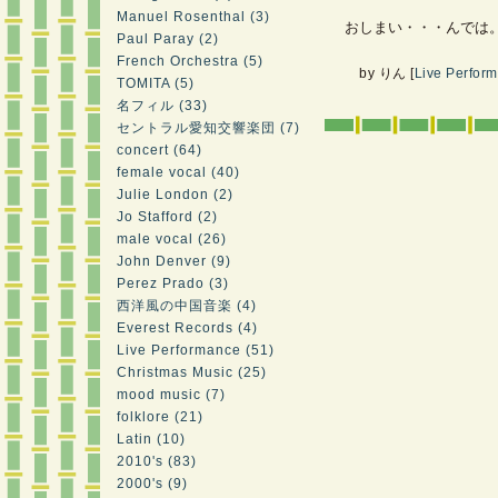
Manuel Rosenthal (3)
おしまい・・・んでは
Paul Paray (2)
French Orchestra (5)
by
りん
[
Live Perfor
TOMITA (5)
名フィル (33)
セントラル愛知交響楽団 (7)
concert (64)
female vocal (40)
Julie London (2)
Jo Stafford (2)
male vocal (26)
John Denver (9)
Perez Prado (3)
西洋風の中国音楽 (4)
Everest Records (4)
Live Performance (51)
Christmas Music (25)
mood music (7)
folklore (21)
Latin (10)
2010's (83)
2000's (9)