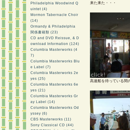
来た来た・・・
Philadelphia Woodwind Q
uintet (4)
Mormon Tabernacle Choir
(14)
Ormandy & Philadelphia
関係書籍類 (23)
CD and DVD Reissue, & D
ownload Information (124)
Columbia Masterworks (4
7)
Columbia Masterworks Blu
e Label (7)
Columbia Masterworks 2e
yes (25)
高速船を待っている間
Columbia Masterworks 6e
yes (21)
Columbia Masterworks Gr
ay Label (14)
Columbia Masterworks Od
yssey (6)
CBS Masterworks (11)
Sony Classical CD (44)