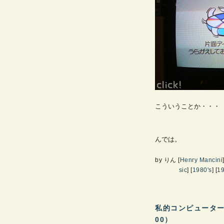
こういうことか・・・
んでは。
by
りん
[
Henry Mancini
sic
]
[
1980's
]
[
19
私的コンピューター史
00）
―