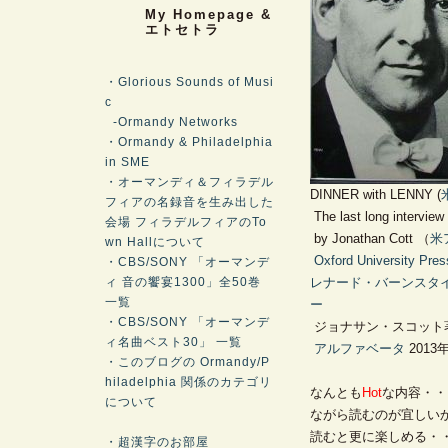
My Homepage &
エトセトラ
・Glorious Sounds of Musi
c
-Ormandy Networks
・Ormandy & Philadelphia
in SME
・オーマンディ＆フィラデル
DINNER with LENNY (
フィアの名録音を生み出した
The last long interview
会場 フィラデルフィアのTo
by Jonathan Cott （
米
wn Hallについて
Oxford University Pre
・CBS/SONY 「オーマンデ
ィ 音の饗宴1300」全50巻
レナード・バーンスタ
一覧
ー
・CBS/SONY 「オーマンデ
ジョナサン・スコット
ィ名曲ベスト30」 一覧
アルファベータ
2013
・このブログの Ormandy/P
hiladelphia 関係のカテゴリ
なんとも
Hot
な内容・・
について
ながら読むのが宜しい
読むと更に楽しめる・
・超漢字のお部屋