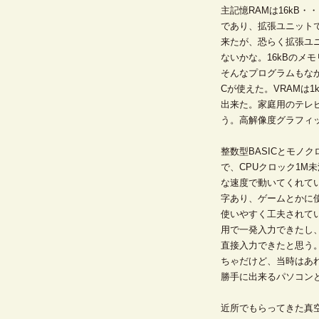
主記憶RAMは16kB
であり、拡張ユニットで
来たが、恐らく拡張ユ
ないかな。16kBのメ
そんなプログラムもなか
Cが使えた。VRAMは1
出来た。家庭用のテレ
う。高解像度グラフィ
整数型BASICとモノ
で、CPUクロック1M未
な速度で動いてくれて
字あり、ゲームとかに
使いやすく工夫されてい
用で一発入力できたし
直接入力できたと思う
ちゃだけど、当時はあ
勝手に出来るパソコン
近所でもらってきた真空