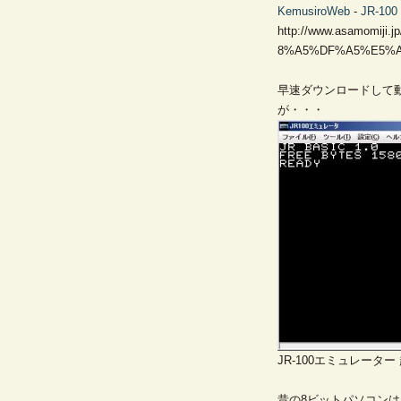
KemusiroWeb
-
JR-100
http://www.asamomiji.
8%A5%DF%A5%E5%
早速ダウンロードして
が・・・
JR-100エミュレータ
昔の8ビットパソコン