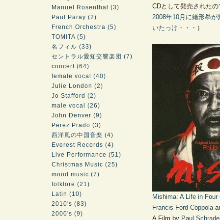
CDとして発売された
Manuel Rosenthal (3)
2008年10月に緒形
Paul Paray (2)
French Orchestra (5)
いたっけ・・・
）
TOMITA (5)
名フィル (33)
セントラル愛知交響楽団 (7)
concert (64)
female vocal (40)
Julie London (2)
Jo Stafford (2)
male vocal (26)
John Denver (9)
Perez Prado (3)
西洋風の中国音楽 (4)
Everest Records (4)
Live Performance (51)
Christmas Music (25)
mood music (7)
folklore (21)
Latin (10)
Mishima: A Life in Four
2010's (83)
Francis Ford Coppola
a
2000's (9)
A Film by
Paul Schrade