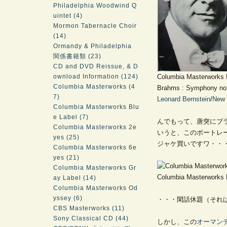
Philadelphia Woodwind Q
uintet (4)
Mormon Tabernacle Choir
(14)
Ormandy & Philadelphia
関係書籍類 (23)
CD and DVD Reissue, & D
ownload Information (124)
Columbia Masterworks
Columbia Masterworks (4
Brahms : Symphony no
7)
Leonard Bernstein
/
New 
Columbia Masterworks Blu
e Label (7)
んでもって、唐突にブ
Columbia Masterworks 2e
いうと、このポートレ
yes (25)
ジャケ買いですワ・・
Columbia Masterworks 6e
yes (21)
Columbia Masterworks Gr
Columbia Masterworks
ay Label (14)
Columbia Masterworks Od
yssey (6)
・・・閑話休題（それ
CBS Masterworks (11)
Sony Classical CD (44)
しかし、この
オーマン