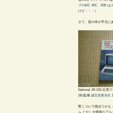
プ
のMZ- 80C、80B
は
けど・・・）
さて、昔の本が手元に
National JR-100
(株)
監修
誠文堂新光社
暫くコレで遊ぼうかな
ム
とか）や簡単な
アル