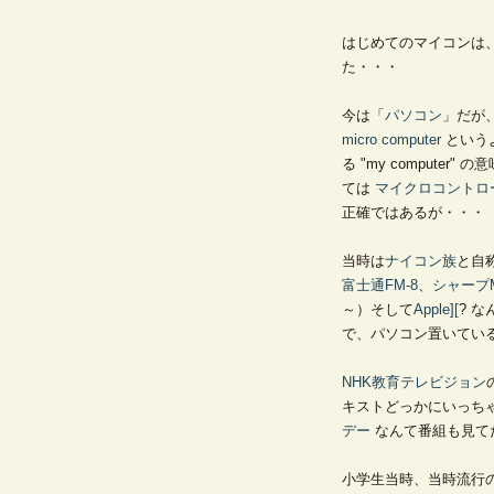
はじめてのマイコンは
た・・・
今は「
パソコン
」だが
micro computer
という
る "my compute
ては
マイクロコントロ
正確ではあるが・・・
当時は
ナイコン族
と自
富士通
FM-8
、
シャープ
～）そして
Apple][
? 
で、パソコン置いてい
NHK教育テレビジョン
キストどっかにいっち
デー
なんて番組も見て
小学生当時、当時流行