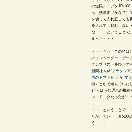
の無限ループをJR-1
ら、熱暴走（かな？）
を切って入れ直しても
を入れても起動しない
な・・・ということで、
まった・・・
・・・もう、この頃は
の
インベーダー・ゲー
ダンプリストをひたす
新聞社
の
ギャラクシア
国のトマト姫
とか
マリ
植
）とかで遊んでいた
1mk
は時代遅れの機種
ン・モニタだったが・
・・・ということで、J
たが、ナント、JR-100
う・・・