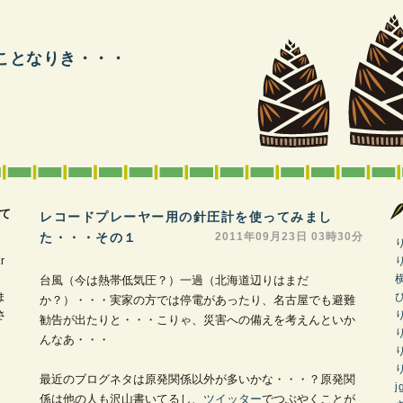
ことなりき・・・
て
レコードプレーヤー用の針圧計を使ってみまし
た・・・その１
―
2011年09月23日 03時30分
&
r
台風（今は熱帯低気圧？）一過（北海道辺りはまだ
ま
か？）・・・実家の方では停電があったり、名古屋でも避難
さ
勧告が出たりと・・・こりゃ、災害への備えを考えんといか
んなあ・・・
最近のブログネタは原発関係以外が多いかな・・・？原発関
j
係は他の人も沢山書いてるし、
ツイッター
でつぶやくことが