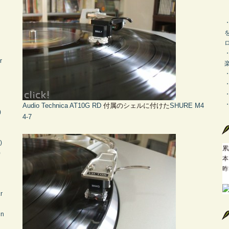
r
Audio Technica
AT10G RD
付属のシェルに付けた
SHURE
M4
)
4-7
)
累
)
本
昨
r
En