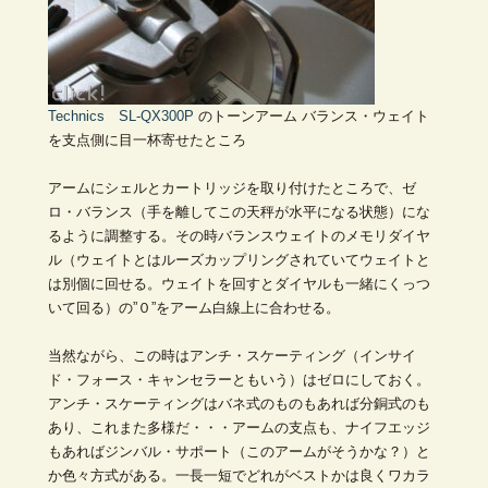
Technics SL-QX300P
のトーンアーム バランス・ウェイト
を支点側に目一杯寄せたところ
アームにシェルとカートリッジを取り付けたところで、ゼ
ロ・バランス（手を離してこの天秤が水平になる状態）にな
るように調整する。その時バランスウェイトのメモリダイヤ
ル（ウェイトとはルーズカップリングされていてウェイトと
は別個に回せる。ウェイトを回すとダイヤルも一緒にくっつ
いて回る）の”０”をアーム白線上に合わせる。
当然ながら、この時はアンチ・スケーティング（インサイ
ド・フォース・キャンセラーともいう）はゼロにしておく。
アンチ・スケーティングはバネ式のものもあれば分銅式のも
あり、これまた多様だ・・・アームの支点も、ナイフエッジ
もあればジンバル・サポート（このアームがそうかな？）と
か色々方式がある。一長一短でどれがベストかは良くワカラ