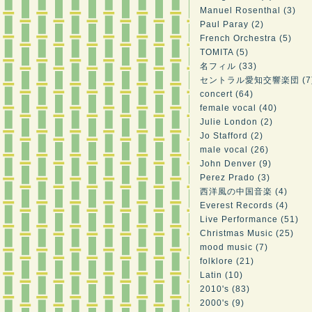
Manuel Rosenthal (3)
Paul Paray (2)
French Orchestra (5)
TOMITA (5)
名フィル (33)
セントラル愛知交響楽団 (7
concert (64)
female vocal (40)
Julie London (2)
Jo Stafford (2)
male vocal (26)
John Denver (9)
Perez Prado (3)
西洋風の中国音楽 (4)
Everest Records (4)
Live Performance (51)
Christmas Music (25)
mood music (7)
folklore (21)
Latin (10)
2010's (83)
2000's (9)