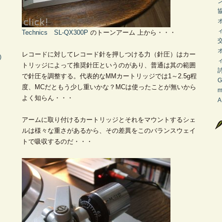
Technics SL-QX300P
のトーンアーム 上から・・・
レコードに対してレコード針を押しつける力（針圧）はカー
)
トリッジによって推奨針圧というのがあり、普通は其の範囲
で針圧を調整する。代表的なMMカートリッジでは1～2.5g程
G
度、MCだともう少し重いかな？MCは使ったことが無いから
m
よく知らん・・・
A
アームに取り付けるカートリッジとそれをマウントするシェ
ルは様々な重さがあるから、その差異をこのバランスウェイ
トで吸収するのだ・・・