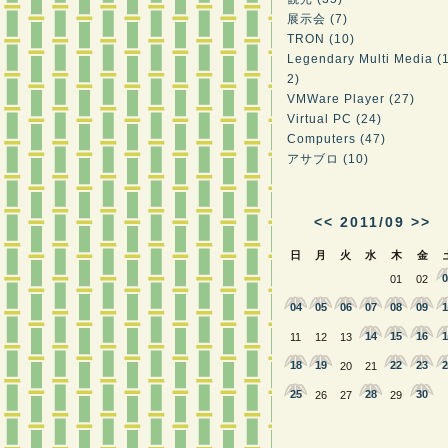
展示会 (7)
TRON (10)
Legendary Multi Media (
2)
VMWare Player (27)
Virtual PC (24)
Computers (47)
アサブロ (10)
<<
2011/09
>>
日
月
火
水
木
金
0
01
02
04
05
06
07
08
09
1
14
15
16
1
11
12
13
18
19
22
23
2
20
21
25
28
30
26
27
29