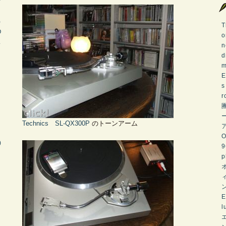
ィ
マ
)
T
O
o
L
n
d
m
E
s
g
r
)
Technics SL-QX300P
のトーンアーム
O
)
E
l