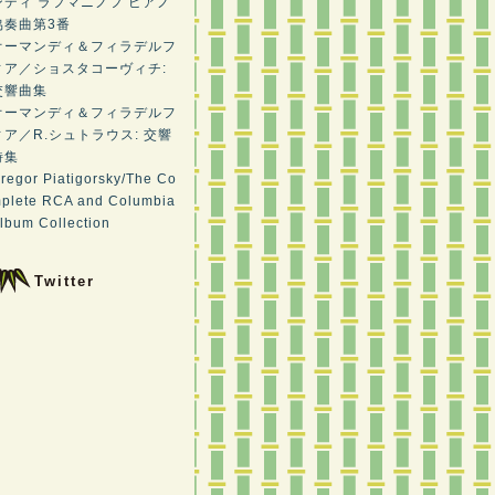
ンディ ラフマニノフ ピアノ
協奏曲第3番
オーマンディ＆フィラデルフ
ィア／ショスタコーヴィチ:
交響曲集
オーマンディ＆フィラデルフ
ィア／R.シュトラウス: 交響
詩集
regor Piatigorsky/The Co
plete RCA and Columbia
lbum Collection
Twitter