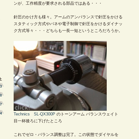
ンが、工作精度が要求される部品ではある・・・
針圧のかけ方も様々。アームのアンバランスで針圧をかける
1
スタティック方式やバネや電子制御で針圧をかけるダイナッ
ク方式等々・・・どちらも一長一短というところだろうか。
土
3
0
7
4
Technics SL-QX300P
のトーンアーム バランスウェイト
目一杯後ろに下げたところ
これでゼロ・バランス調整は完了。この状態でダイヤルを