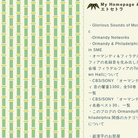
My Homepage 
エトセトラ
・Glorious Sounds of Mu
c
-Ormandy Networks
・Ormandy & Philadelphi
in SME
・オーマンディ＆フィラデ
フィアの名録音を生み出し
会場 フィラデルフィアのT
wn Hallについて
・CBS/SONY 「オーマン
ィ 音の饗宴1300」全50巻
一覧
・CBS/SONY 「オーマン
ィ名曲ベスト30」 一覧
・このブログの Ormandy/
hiladelphia 関係のカテゴ
について
・超漢字のお部屋