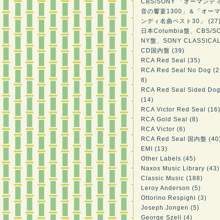
CBS/SONY 「オーマンデ
音の饗宴1300」＆「オー
ンディ名曲ベスト30」 (27
日本Columbia盤、CBS/S
NY盤、SONY CLASSICA
CD国内盤 (39)
RCA Red Seal (35)
RCA Red Seal No Dog (2
8)
RCA Red Seal Sided Do
(14)
RCA Victor Red Seal (16
RCA Gold Seal (8)
RCA Victor (6)
RCA Red Seal 国内盤 (40
EMI (13)
Other Labels (45)
Naxos Music Library (43)
Classic Music (188)
Leroy Anderson (5)
Ottorino Respighi (3)
Joseph Jongen (5)
George Szell (4)