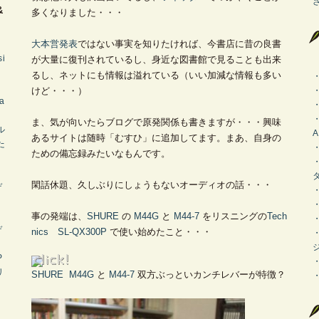
&
多くなりました・・・
大本営発表
ではない事実を知りたければ、今書店に昔の良書
si
が大量に復刊されているし、身近な図書館で見ることも出来
るし、ネットにも情報は溢れている（いい加減な情報も多い
けど・・・）
a
ま、気が向いたらブログで原発関係も書きますが・・・興味
ル
A
あるサイトは随時「むすひ」に追加してます。まあ、自身の
た
ための備忘録みたいなもんです。
o
閑話休題、久しぶりにしょうもないオーディオの話・・・
デ
・
事の発端は、
SHURE
の
M44G
と
M44-7
をリスニングの
Tech
デ
nics SL-QX300P
で使い始めたこと・・・
P
リ
SHURE
M44G
と
M44-7
双方ぶっといカンチレバーが特徴？