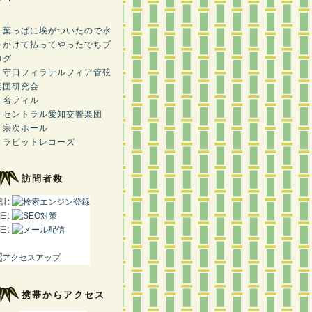
・葉っぱに埃がついたので水
をかけて払ってやったでちブ
ログ
・守口フィラデルフィア管弦
楽団研究会
・名フィル
・セントラル愛知交響楽団
・宗次ホール
・ラビットレコーズ
訪問者数
計:
日:
日:
携帯からアクセス