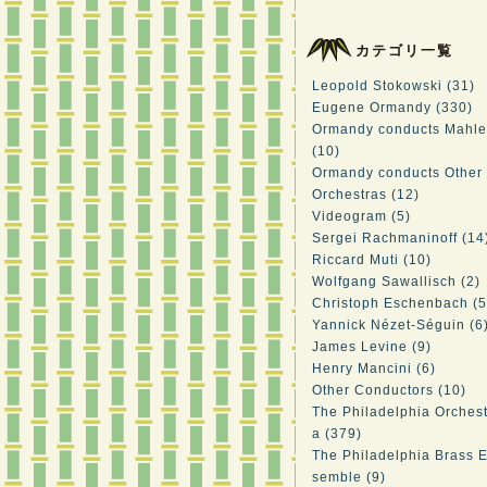
カテゴリ一覧
Leopold Stokowski (31)
Eugene Ormandy (330)
Ormandy conducts Mahle
(10)
Ormandy conducts Other
Orchestras (12)
Videogram (5)
Sergei Rachmaninoff (14
Riccard Muti (10)
Wolfgang Sawallisch (2)
Christoph Eschenbach (5
Yannick Nézet-Séguin (6
James Levine (9)
Henry Mancini (6)
Other Conductors (10)
The Philadelphia Orchest
a (379)
The Philadelphia Brass 
semble (9)