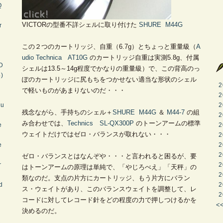
Q
VICTORの型番不詳シェルに取り付けた
SHURE
M44G
r
この２つのカートリッジ、自重（6.7g）とちょっと重量級（
A
udio Technica
AT10G
のカートリッジ自重は実測5.8g、付属
D
シェルは13.5～14g程度でかなりの重量級）で、この背高のっ
4)
ぽのカートリッジに尻もちをつかせない適当な形状のシェル
4
2
で軽いものがあまりないのだ・・・
2
lu
2
残念ながら、手持ちのシェル＋
SHURE
M44G
＆
M44-7
の組
2
み合わせでは、
Technics SL-QX300P
のトーンアームの標準
e
2
ウェイトだけではゼロ・バランスが取れない・・・
2
e
2
2
ゼロ・バランスとはなんぞや・・・と言われると困るが、要
r
2
はトーンアームの原理は単純で、「やじろべえ」「天秤」の
2
類なのだ。支点の片方にカートリッジ、もう片方にバラン
d
2
ス・ウェイトがあり、このバランスウェイトを調整して、レ
2
コードに対してレコード針をどの程度の力で押しつけるかを
<
決めるのだ。