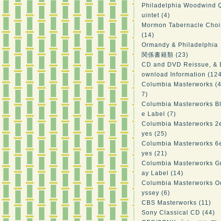
Philadelphia Woodwind 
uintet (4)
Mormon Tabernacle Choi
(14)
Ormandy & Philadelphia
関係書籍類 (23)
CD and DVD Reissue, & 
ownload Information (12
Columbia Masterworks (
7)
Columbia Masterworks B
e Label (7)
Columbia Masterworks 2
yes (25)
Columbia Masterworks 6
yes (21)
Columbia Masterworks G
ay Label (14)
Columbia Masterworks O
yssey (6)
CBS Masterworks (11)
Sony Classical CD (44)