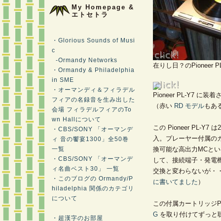
My Homepage &
エトセトラ
・Glorious Sounds of Musi
c
-Ormandy Networks
在りし日？のPioneer PL
・Ormandy & Philadelphia
in SME
・オーマンディ＆フィラデル
Pioneer PL-Y7 に
フィアの名録音を生み出した
（赤い
RD モデル
もあ
会場 フィラデルフィアのTo
wn Hallについて
この Pioneer PL-Y7
・CBS/SONY 「オーマンデ
入。プレーヤー付属のカート
ィ 音の饗宴1300」全50巻
一覧
換可能な高出力MCと
・CBS/SONY 「オーマンデ
して、接続端子・発電
ィ名曲ベスト30」 一覧
交換と変わらないが・
・このブログの Ormandy/P
に書いてました
）
hiladelphia 関係のカテゴリ
について
この付属カートリッジP
G
を取り付けてずっと
・超漢字のお部屋