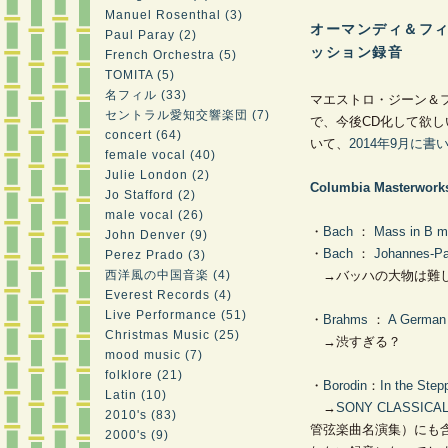
Manuel Rosenthal (3)
オーマンディ＆フィ
Paul Paray (2)
ッション録音
―
French Orchestra (5)
TOMITA (5)
名フィル (33)
マエストロ・ジーン＆
セントラル愛知交響楽団 (7)
で、今後CD化して欲
concert (64)
いて、
2014年9月に書
female vocal (40)
Julie London (2)
Columbia Masterwork
Jo Stafford (2)
male vocal (26)
・
Bach
：
Mass in B m
John Denver (9)
・
Bach
：
Johannes-Pa
Perez Prado (3)
西洋風の中国音楽 (4)
→バッハの大物は難し
Everest Records (4)
Live Performance (51)
・
Brahms
：
A German
Christmas Music (25)
→渋すぎる？
mood music (7)
folklore (21)
・
Borodin
：
In the Step
Latin (10)
→
SONY CLASSICAL
2010's (83)
管弦楽曲名演集）にも
2000's (9)