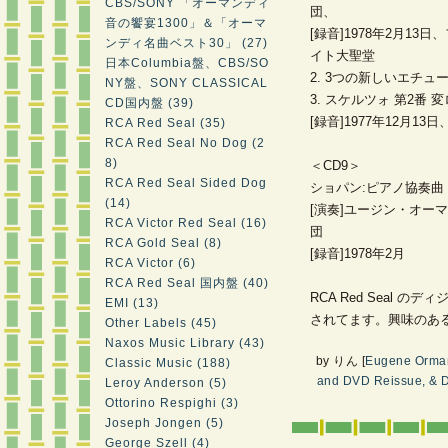
CBS/SONY 「オーマンディ
団、
音の饗宴1300」＆「オーマ
[録音]1978年2月1
ンディ名曲ベスト30」 (27)
イト大聖堂
日本Columbia盤、CBS/SO
2. 3つの新しいエチュ
NY盤、SONY CLASSICAL
3. スケルツォ 第2番 変
CD国内盤 (39)
[録音]1977年12月1
RCA Red Seal (35)
RCA Red Seal No Dog (2
8)
＜CD9＞
RCA Red Seal Sided Dog
ショパン:ピアノ協奏曲 第
(14)
[演奏]ユージン・オー
RCA Victor Red Seal (16)
団
RCA Gold Seal (8)
[録音]1978年2月
RCA Victor (6)
RCA Red Seal 国内盤 (40)
RCA Red Seal 
EMI (13)
されてます。興味のあ
Other Labels (45)
Naxos Music Library (43)
by
りん
[
Eugene Orma
Classic Music (188)
and DVD Reissue, & D
Leroy Anderson (5)
Ottorino Respighi (3)
Joseph Jongen (5)
George Szell (4)