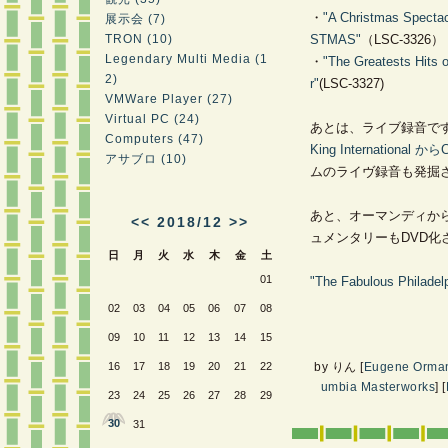
・
"A Christmas Spect
展示会 (7)
TRON (10)
STMAS"
（LSC-3326）
Legendary Multi Media (1
・
"The Greatests Hits 
2)
r"
(LSC-3327)
VMWare Player (27)
Virtual PC (24)
あとは、ライブ録音で
Computers (47)
King International
アサブロ (10)
ムのライヴ録音も発掘
あと、オーマンディか
<<
2018/12
>>
ュメンタリーもDVD化
日
月
火
水
木
金
土
01
"The Fabulous Philade
02
03
04
05
06
07
08
09
10
11
12
13
14
15
16
17
18
19
20
21
22
by
りん
[
Eugene Orma
umbia Masterworks
]
[
23
24
25
26
27
28
29
30
31