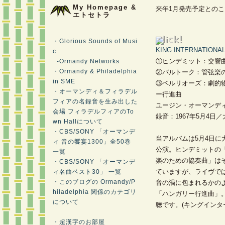
My Homepage &
来年1月発売予定とのこ
エトセトラ
・Glorious Sounds of Musi
KING INTERNATIONA
c
①ヒンデミット：交響
-Ormandy Networks
・Ormandy & Philadelphia
②バルトーク：管弦楽
in SME
③ベルリオーズ：劇的
・オーマンディ＆フィラデル
ー行進曲
フィアの名録音を生み出した
ユージン・オーマンデ
会場 フィラデルフィアのTo
録音：1967年5月4
wn Hallについて
・CBS/SONY 「オーマンデ
当アルバムは5月4日
ィ 音の饗宴1300」全50巻
公演。ヒンデミットの
一覧
楽のための協奏曲」は
・CBS/SONY 「オーマンデ
ていますが、ライヴで
ィ名曲ベスト30」 一覧
・このブログの Ormandy/P
音の渦に包まれるかの
hiladelphia 関係のカテゴリ
「ハンガリー行進曲」
について
聴です。(キングインタ
・超漢字のお部屋