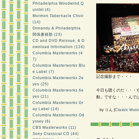
Philadelphia Woodwind Q
uintet (4)
Mormon Tabernacle Choir
(14)
Ormandy & Philadelphia
関係書籍類 (23)
CD and DVD Reissue, & D
ownload Information (124)
Columbia Masterworks (4
7)
Columbia Masterworks Blu
e Label (7)
記念撮影まで・・・
Columbia Masterworks 2e
yes (25)
今日も聴くのだ・・・
Columbia Masterworks 6e
yes (21)
動」ですな・・・んで
Columbia Masterworks Gr
ay Label (14)
by
りん
[
Classic Musi
Columbia Masterworks Od
yssey (6)
CBS Masterworks (11)
Sony Classical CD (44)