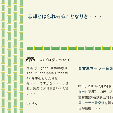
忘却とは忘れ去ることなりき・・・
このブログについて
音楽（Eugene Ormandy &
名古屋マーラー音楽
The Philadelphia Orchestr
―
a）を中心とした備忘
録・・・ですかな・・・。ま
昨日、2012年7月15日(
あ、気楽にお付き合いくださ
ター
）第2回！の後、
名
い・・・
交響曲第8番演奏会1日
屋マーラー音楽祭
を聴
by りん
日が最後・・・