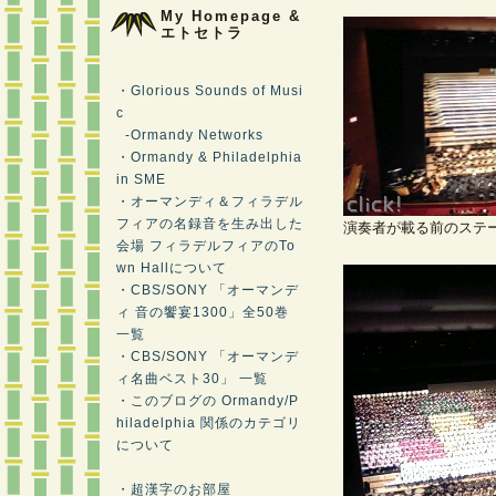
My Homepage &
エトセトラ
・Glorious Sounds of Musi
c
-Ormandy Networks
・Ormandy & Philadelphia
in SME
・オーマンディ＆フィラデル
フィアの名録音を生み出した
演奏者が載る前のステ
会場 フィラデルフィアのTo
wn Hallについて
・CBS/SONY 「オーマンデ
ィ 音の饗宴1300」全50巻
一覧
・CBS/SONY 「オーマンデ
ィ名曲ベスト30」 一覧
・このブログの Ormandy/P
hiladelphia 関係のカテゴリ
について
・超漢字のお部屋