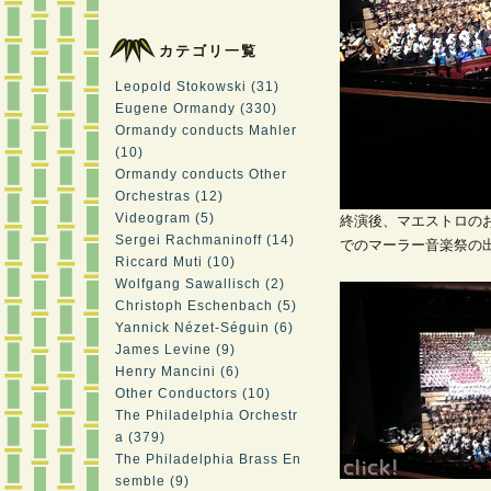
カテゴリ一覧
Leopold Stokowski (31)
Eugene Ormandy (330)
Ormandy conducts Mahler
(10)
Ormandy conducts Other
Orchestras (12)
Videogram (5)
終演後、マエストロの
Sergei Rachmaninoff (14)
でのマーラー音楽祭の
Riccard Muti (10)
Wolfgang Sawallisch (2)
Christoph Eschenbach (5)
Yannick Nézet-Séguin (6)
James Levine (9)
Henry Mancini (6)
Other Conductors (10)
The Philadelphia Orchestr
a (379)
The Philadelphia Brass En
semble (9)