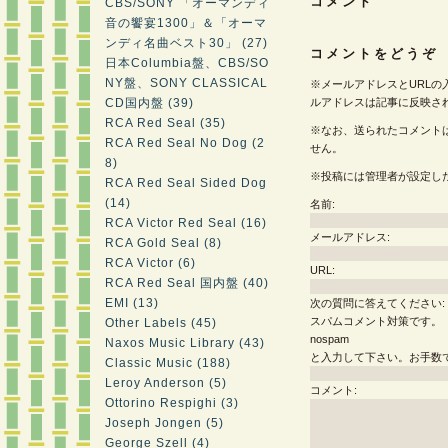
コメント
CBS/SONY 「オーマンディ
音の饗宴1300」＆「オーマ
ンディ名曲ベスト30」 (27)
コメントをどうぞ
日本Columbia盤、CBS/SO
NY盤、SONY CLASSICAL
※メールアドレスとURLの
CD国内盤 (39)
ルアドレスは記事に反映さ
RCA Red Seal (35)
※なお、送られたコメント
RCA Red Seal No Dog (2
せん。
8)
※投稿には管理者が設定し
RCA Red Seal Sided Dog
(14)
名前:
RCA Victor Red Seal (16)
メールアドレス:
RCA Gold Seal (8)
RCA Victor (6)
URL:
RCA Red Seal 国内盤 (40)
EMI (13)
次の質問に答えてください:
スパムコメント対策です。
Other Labels (45)
nospam
Naxos Music Library (43)
と入力して下さい。お手数
Classic Music (188)
Leroy Anderson (5)
コメント:
Ottorino Respighi (3)
Joseph Jongen (5)
George Szell (4)