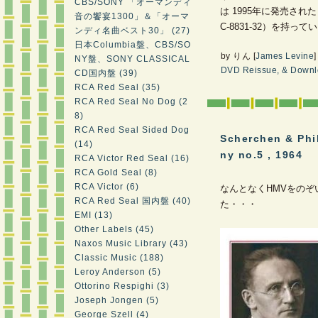
CBS/SONY 「オーマンディ
は 1995年に発売された 
音の饗宴1300」＆「オーマ
C-8831-32）を持っ
ンディ名曲ベスト30」 (27)
日本Columbia盤、CBS/SO
by
りん
[
James Levine
]
NY盤、SONY CLASSICAL
DVD Reissue, & Downlo
CD国内盤 (39)
RCA Red Seal (35)
RCA Red Seal No Dog (2
8)
RCA Red Seal Sided Dog
Scherchen & Phi
(14)
ny no.5 , 1964
―
RCA Victor Red Seal (16)
RCA Gold Seal (8)
RCA Victor (6)
なんとなくHMVをの
RCA Red Seal 国内盤 (40)
た・・・
EMI (13)
Other Labels (45)
Naxos Music Library (43)
Classic Music (188)
Leroy Anderson (5)
Ottorino Respighi (3)
Joseph Jongen (5)
George Szell (4)