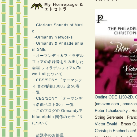
My Homepage &
エトセトラ
・Glorious Sounds of Musi
c
-Ormandy Networks
・Ormandy & Philadelphia
in SME
・オーマンディ＆フィラデル
フィアの名録音を生み出した
会場 フィラデルフィアのTo
wn Hallについて
・CBS/SONY 「オーマンデ
ィ 音の饗宴1300」全50巻
一覧
Ondine
ODE 1150-2D, 
・CBS/SONY 「オーマンデ
(
amazon.com
,
amazon.
ィ名曲ベスト30」 一覧
Peter Tchaikovsky
: Ro
・このブログの Ormandy/P
hiladelphia 関係のカテゴリ
String Serenade : Fran
について
Victor Ewald
: Brass Qu
Christoph Eschenbach
/
・超漢字のお部屋