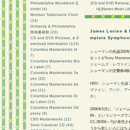
Philadelphia Woodwind Q
[
CD and DVD Reissue,
uintet (4)
ls
]
[
Naxos Music Lib
Mormon Tabernacle Choir
(14)
Ormandy & Philadelphia
James Levine & 
関係書籍類 (23)
mplete Symphon
CD and DVD Reissue, & D
ownload Information (124)
Columbia Masterworks (4
シューマン
の生誕20
7)
セットが
Sony Masterw
Columbia Masterworks Blu
ジェームズ・レヴァイ
e Label (7)
シューマンの交響曲4
Columbia Masterworks 2e
yes (25)
HMV - シューマン
Columbia Masterworks 6e
ヴァイン、アバド、ア
yes (21)
Columbia Masterworks Gr
Ｄ）
ay Label (14)
Columbia Masterworks Od
2006年5月に「ジェーム
yssey (6)
84」というシリーズで
CBS Masterworks (11)
CC-38356～7)が
Sony Classical CD (44)
うから欲しい人にはち