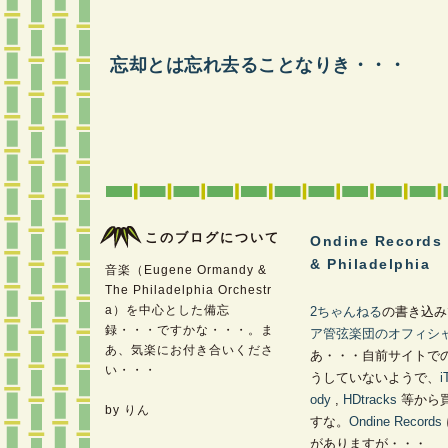
忘却とは忘れ去ることなりき・・・
このブログについて
Ondine Records 
& Philadelphia
音楽（Eugene Ormandy &
The Philadelphia Orchestr
a）を中心とした備忘
2ちゃんねる
の書き込み
録・・・ですかな・・・。ま
ア管弦楽団のオフィシ
あ、気楽にお付き合いくださ
あ・・・自前サイトで
い・・・
うしていないようで、
i
ody
,
HDtracks
等から
by りん
すな。
Ondine Records
がありますが・・・