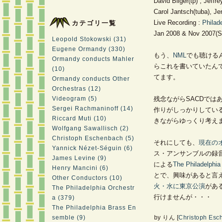
David Bilger(tp) , Jeffr
Carol Jantsch(tuba), Je
Live Recording :
Philad
カテゴリ一覧
Jan 2008 & Nov 2007(S
Leopold Stokowski (31)
Eugene Ormandy (330)
もう、
NML
でも聴ける
Ormandy conducts Mahler
らこれを書いていたん
(10)
てます。
Ormandy conducts Other
Orchestras (12)
Videogram (5)
残念ながらSACDでは
Sergei Rachmaninoff (14)
作りがしっかりしてい
Riccard Muti (10)
きながらゆっくり考え
Wolfgang Sawallisch (2)
Christoph Eschenbach (5)
それにしても、
現在の
Yannick Nézet-Séguin (6)
ス・アンサンブルの録
James Levine (9)
による
The Philadelphi
Henry Mancini (6)
とで、興味があると言
Other Conductors (10)
火・水に東京公演
があ
The Philadelphia Orchestr
行けませんが・・・
a (379)
The Philadelphia Brass En
semble (9)
by
りん
[
Christoph Esc