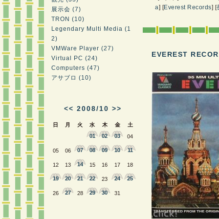
a
]
[
Everest Records
]
[
展示会 (7)
TRON (10)
Legendary Multi Media (1
2)
VMWare Player (27)
EVEREST RECO
Virtual PC (24)
Computers (47)
アサブロ (10)
<<
2008/10
>>
日
月
火
水
木
金
土
01
02
03
04
07
08
09
10
11
05
06
14
12
13
15
16
17
18
19
20
21
22
24
25
23
27
29
30
26
28
31