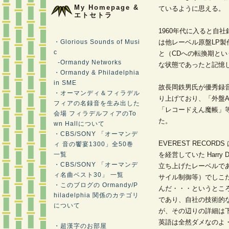
My Homepage &
ているように思える。
エトセトラ
1960年代に入ると自
・Glorious Sounds of Musi
は他レーベル原盤LP製
c
と（CDへの転換期とい
-Ormandy Networks
な状態であったと記憶
・Ormandy & Philadelphia
in SME
故長岡鉄男氏が優秀録
・オーマンディ＆フィラデル
り上げており、「外盤
フィアの名録音を生み出した
「レコードえん魔帳」
会場 フィラデルフィアのTo
た。
wn Hallについて
・CBS/SONY 「オーマンデ
EVEREST RECORDS は
ィ 音の饗宴1300」全50巻
一覧
を経営していた Harry 
・CBS/SONY 「オーマンデ
立ち上げたレーベルで
ィ名曲ベスト30」 一覧
サイル制御等）でしこ
・このブログの Ormandy/P
んだ・・・というとこ
hiladelphia 関係のカテゴリ
であり、自社の技術的
について
が、その辺りの詳細は
英語は全然ダメなのよ
・超漢字のお部屋