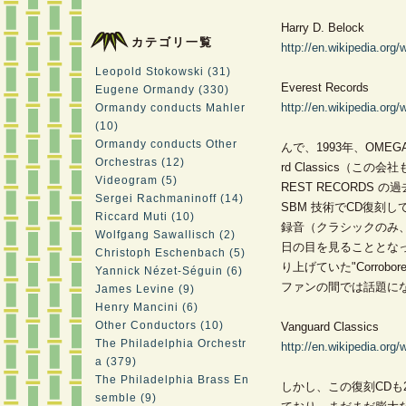
Harry D. Belock
カテゴリ一覧
http://en.wikipedia.org
Leopold Stokowski (31)
Everest Records
Eugene Ormandy (330)
http://en.wikipedia.org
Ormandy conducts Mahler
(10)
Ormandy conducts Other
んで、1993年、OMEGA 
Orchestras (12)
rd Classics（こ
Videogram (5)
REST RECORDS 
Sergei Rachmaninoff (14)
SBM 技術でCD復刻
Riccard Muti (10)
録音（クラシックのみ
Wolfgang Sawallisch (2)
日の目を見ることとな
Christoph Eschenbach (5)
り上げていた"Corrob
Yannick Nézet-Séguin (6)
ファンの間では話題に
James Levine (9)
Henry Mancini (6)
Other Conductors (10)
Vanguard Classics
The Philadelphia Orchestr
http://en.wikipedia.org
a (379)
The Philadelphia Brass En
しかし、この復刻CDも
semble (9)