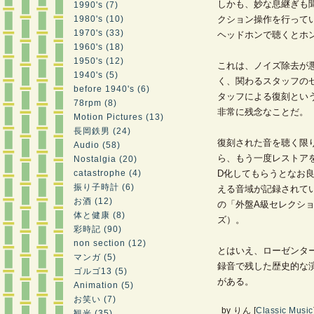
しかも、妙な息継ぎも
1990's (7)
1980's (10)
クション操作を行って
1970's (33)
ヘッドホンで聴くとホ
1960's (18)
1950's (12)
これは、ノイズ除去が
1940's (5)
く、関わるスタッフの
before 1940's (6)
タッフによる復刻とい
78rpm (8)
非常に残念なことだ。
Motion Pictures (13)
長岡鉄男 (24)
復刻された音を聴く限
Audio (58)
ら、もう一度レストア
Nostalgia (20)
catastrophe (4)
D化してもらうとなお良
振り子時計 (6)
える音域が記録されて
お酒 (12)
の「外盤A級セレクシ
体と健康 (8)
ズ）。
彩時記 (90)
non section (12)
とはいえ、ローゼンタ
マンガ (5)
録音で残した歴史的な
ゴルゴ13 (5)
がある。
Animation (5)
お笑い (7)
by
りん
[
Classic Music
観光 (35)