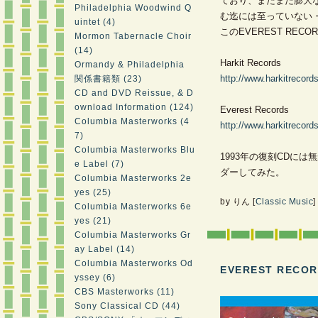
ており、まだまだ膨大な E
Philadelphia Woodwind Q
む迄には至っていない
uintet (4)
このEVEREST REC
Mormon Tabernacle Choir
(14)
Harkit Records
Ormandy & Philadelphia
http://www.harkitrecord
関係書籍類 (23)
CD and DVD Reissue, & D
ownload Information (124)
Everest Records
Columbia Masterworks (4
http://www.harkitrecord
7)
Columbia Masterworks Blu
1993年の復刻CDに
e Label (7)
ダーしてみた。
Columbia Masterworks 2e
yes (25)
by
りん
[
Classic Music
]
Columbia Masterworks 6e
yes (21)
Columbia Masterworks Gr
ay Label (14)
Columbia Masterworks Od
EVEREST RECO
yssey (6)
CBS Masterworks (11)
Sony Classical CD (44)