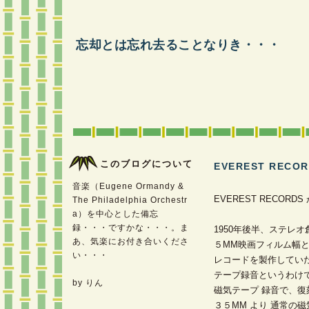
忘却とは忘れ去ることなりき・・・
このブログについて
EVEREST RECO
音楽（Eugene Ormandy &
EVEREST RECOR
The Philadelphia Orchestr
a）を中心とした備忘
録・・・ですかな・・・。ま
1950年後半、ステレ
あ、気楽にお付き合いくださ
５MM映画フィルム幅と
い・・・
レコードを製作してい
テープ録音というわけではなく、
by りん
磁気テープ 録音で、復
３５MM より 通常の