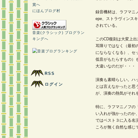
にほんブログ村
録音機材は、ラフマニノフが one
epe、ストラヴィンスキーが 3
されている。
音楽(クラシック) ブログラン
キングへ
このCD復刻は大変上
耳障りではなく（最初
にならなくなる）、セ
低音がもたらすもの）
大違いなのだが・・・
RSS
演奏も素晴らしい。ハッ
ログイン
とは言えなかったと思
が、演奏の熱気がそれ
特に、ラフマニノフの
い入れが強かったのか
ではベスト３に入る名
ころが無く自然な感じ