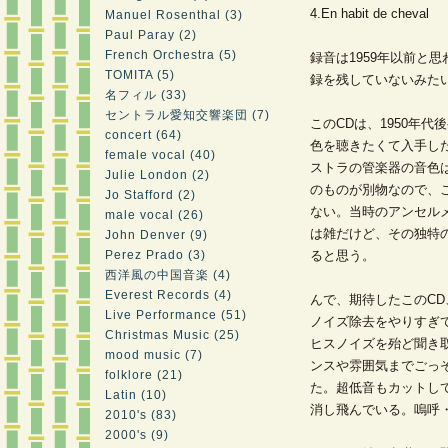
4.En habit de cheval
Manuel Rosenthal (3)
Paul Paray (2)
French Orchestra (5)
録音は1959年以前と思
TOMITA (5)
録を残していないみた
名フィル (33)
セントラル愛知交響楽団 (7)
このCDは、1950年
concert (64)
色を聴きたくて入手し
female vocal (40)
ストラの管楽器の音色
Julie London (2)
のものが別物なので、
Jo Stafford (2)
ない。当時のアンセル
male vocal (26)
は雑だけど、その独特
John Denver (9)
Perez Prado (3)
ると思う。
西洋風の中国音楽 (4)
Everest Records (4)
んで、期待したこのC
Live Performance (51)
ノイズ除去をやりすぎ
Christmas Music (25)
ヒスノイズを殆ど聞き
mood music (7)
ンスや雰囲気までごっ
folklore (21)
た。超低音もカットし
Latin (10)
消し飛んでいる。嗚呼
2010's (83)
2000's (9)