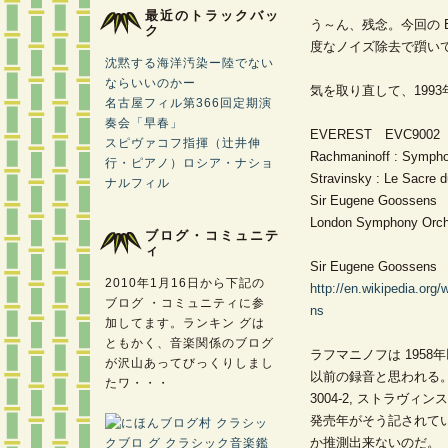
最近のトラックバッ
う～ん、残念。今回の E
ク
度なノイズ除去で躓い
沈黙する海洋汚染ー陸でない
ならいいのかー
気を取り直して、1993年
名古屋フィル第366回定期演
奏会「早春」
EVEREST EVC9002
スピヴァコフ指揮（辻井伸
Rachmaninoff : Symph
行・ピアノ）ロシア・ナショ
Stravinsky : Le Sacre 
ナルフィル
Sir Eugene Goossens
London Symphony Orch
ブログ・コミュニテ
ィ
Sir Eugene Goossens
2010年1月16日から下記の
http://en.wikipedia.o
ブログ ・コミュニティに参
ns
加してます。ランキン グは
ともかく、音楽関係のブログ
ラフマニノフは 1958
が沢山あってびっくりしまし
以前の録音と思われる。
たワ・・・
3004-2, ストラヴィン
発売年がそう記されて
か推測出来ないのだ。