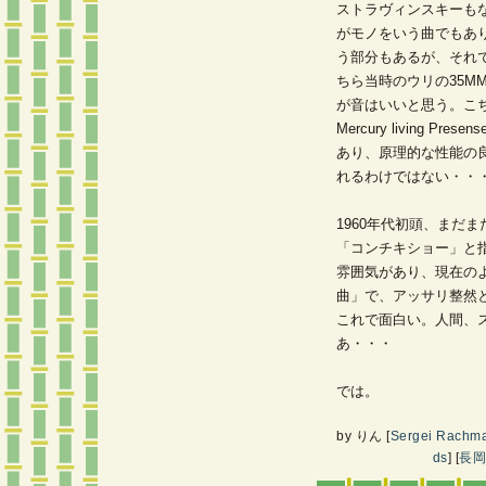
ストラヴィンスキーも
がモノをいう曲でもあ
う部分もあるが、それ
ちら当時のウリの35M
が音はいいと思う。こ
Mercury living P
あり、原理的な性能の
れるわけではない・・
1960年代初頭、まだ
「コンチキショー」と
雰囲気があり、現在の
曲」で、アッサリ整然
これで面白い。人間、
あ・・・
では。
by
りん
[
Sergei Rachma
ds
]
[
長岡