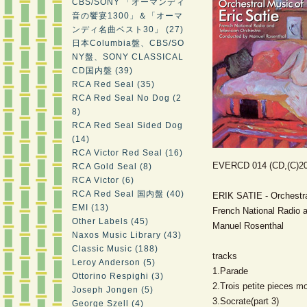
CBS/SONY 「オーマンディ
音の饗宴1300」＆「オーマ
ンディ名曲ベスト30」 (27)
日本Columbia盤、CBS/SO
NY盤、SONY CLASSICAL
CD国内盤 (39)
RCA Red Seal (35)
RCA Red Seal No Dog (2
8)
RCA Red Seal Sided Dog
(14)
RCA Victor Red Seal (16)
EVERCD 014 (CD,(C)20
RCA Gold Seal (8)
RCA Victor (6)
RCA Red Seal 国内盤 (40)
ERIK SATIE - Orchestra
EMI (13)
French National Radio a
Other Labels (45)
Manuel Rosenthal
Naxos Music Library (43)
Classic Music (188)
tracks
Leroy Anderson (5)
1.Parade
Ottorino Respighi (3)
2.Trois petite pieces m
Joseph Jongen (5)
3.Socrate(part 3)
George Szell (4)